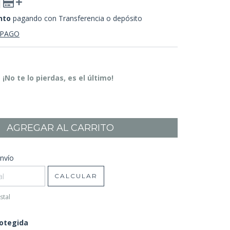
nto
pagando con Transferencia o depósito
 PAGO
¡No te lo pierdas, es el último!
CP:
nvío
CAMBIAR CP
CALCULAR
stal
otegida