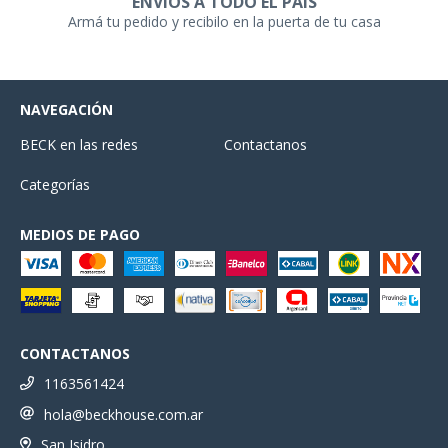
ENVÍOS A TODO EL PAÍS
Armá tu pedido y recibilo en la puerta de tu casa
NAVEGACIÓN
BECK en las redes
Contactanos
Categorías
MEDIOS DE PAGO
CONTACTANOS
1163561424
hola@beckhouse.com.ar
San Isidro