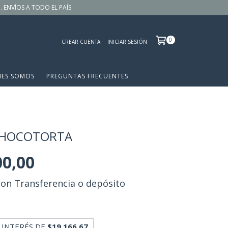
 . ENVÍOS A TODO EL PAÍS
0
CREAR CUENTA
INICIAR SESIÓN
NES SOMOS
PREGUNTAS FRECUENTES
CHOCOTORTA
00,00
con
Transferencia o depósito
 INTERÉS DE
$19.166,67