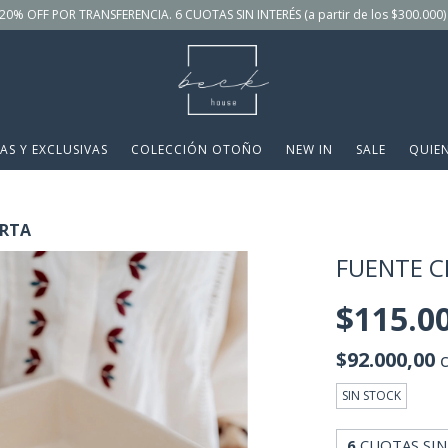
20% OFF POR TRANSFERENCIA. 6 CUOTAS SIN INTERÉS (a partir de los $300.000)
AS Y EXCLUSIVAS
COLECCIÓN OTOÑO
NEW IN
SALE
QUIE
RTA
FUENTE 
$115.0
$92.000,00
SIN STOCK
6
CUOTAS SIN